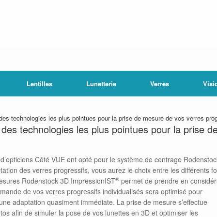
Lentilles
Lunetterie
Verres
Visi
es technologies les plus pointues pour la prise de mesure de vos verres prog
des technologies les plus pointues pour la prise d
e d’opticiens Côté VUE ont opté pour le système de centrage Rodenstock
tation des verres progressifs, vous aurez le choix entre les différents 
®
esures Rodenstock 3D ImpressionIST
permet de prendre en considéra
ommande de v
os verres progressifs individualisés sera optimisé pour
 une adaptation quasiment immédiate. La prise de mesure s’effectue
os afin de simuler la pose de vos lunettes en 3D et optimiser les