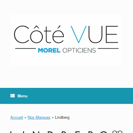
Skip
to
content
Menu
Accueil
»
Nos Marques
»
Lindberg