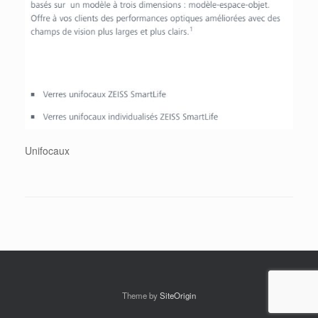
Unifocaux
Theme by
SiteOrigin