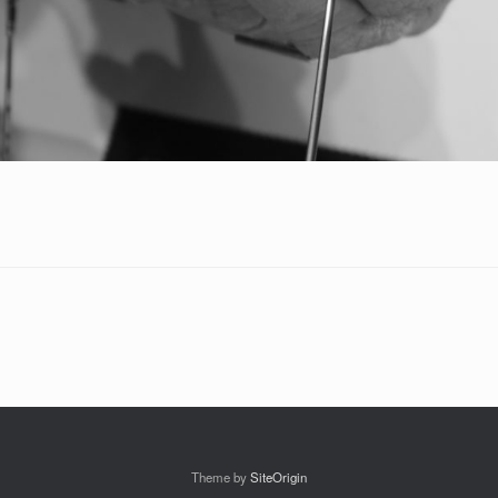
Theme by
SiteOrigin