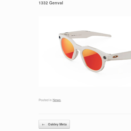
1332 Genval
Posted in
News
.
Post navigation
←
Oakley Meta