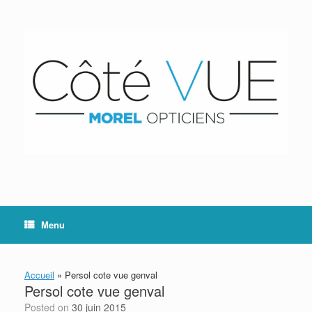
Skip
to
content
Menu
Accueil
»
Persol cote vue genval
Persol cote vue genval
Posted on
30 juin 2015