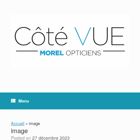
Skip
to
content
Menu
Accueil
»
image
image
Posted on
27 décembre 2023