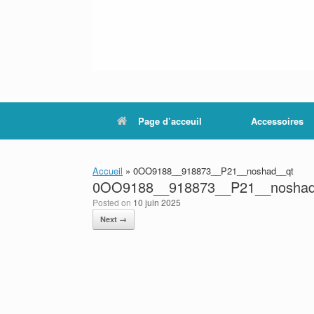
Page d’acceuil
Accessoires
Accueil
»
0OO9188__918873__P21__noshad__qt
0OO9188__918873__P21__noshad
Posted on
10 juin 2025
Next →