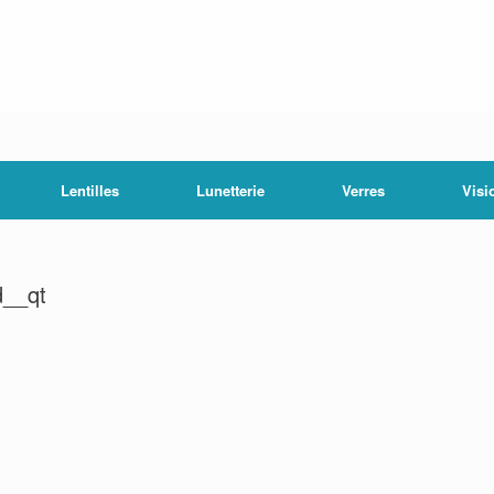
Lentilles
Lunetterie
Verres
Visi
__qt