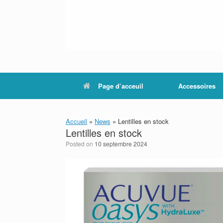
Page d’acceuil
Accessoires
Accueil
»
News
»
Lentilles en stock
Lentilles en stock
Posted on
10 septembre 2024