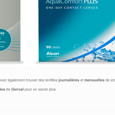
uvez également trouver des lentilles
journalières
et
mensuelles
de st
ies
de
Genval
pour en savoir plus.