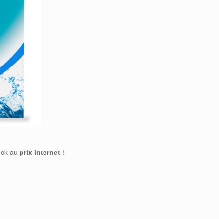
ock au
prix
internet
!