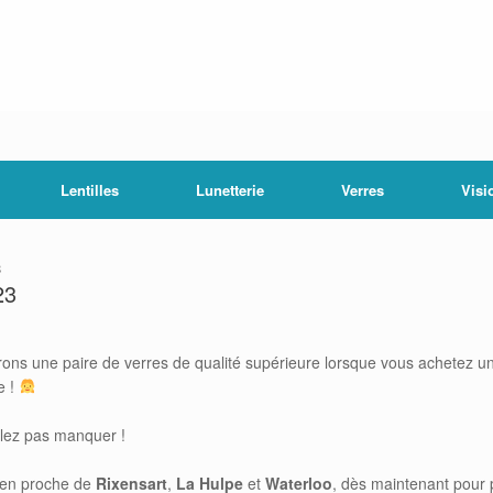
Lentilles
Lunetterie
Verres
Visi
3
23
rons une paire de verres de qualité supérieure lorsque vous achetez 
e !
ulez pas manquer !
cien proche de
Rixensart
,
La Hulpe
et
Waterloo
, dès maintenant pour p