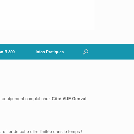
on-R 800
Infos Pratiques
un équipement complet chez
Côté
VUE
Genval
.
rofiter de cette offre limitée dans le temps !