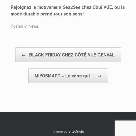
Rejoignez le mouvement Sea2See chez Côté VUE, où la
mode durable prend tout son sens !
Posted in
News
.
Post navigation
←
BLACK FRIDAY CHEZ CÔTÉ VUE GENVAL
MiYOSMART – Le verre qui…
→
Theme by
SiteOrigin