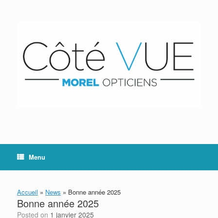
Skip
to
content
Menu
Accueil
»
News
»
Bonne année 2025
Bonne année 2025
Posted on
1 janvier 2025