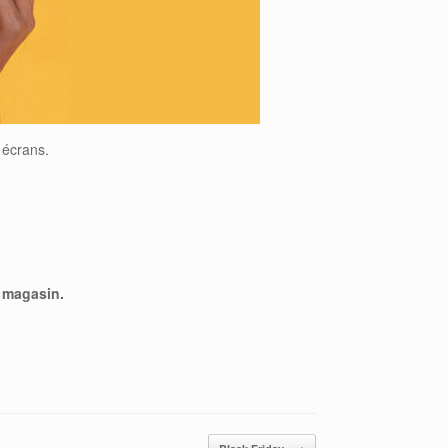
 écrans.
n magasin.