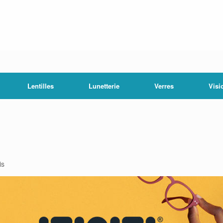
Lentilles
Lunetterie
Verres
Visi
is