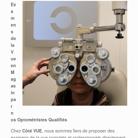
Ex
a
m
en
s
de
la
V
ue
en
M
ag
as
in
pa
r
n
os Optométristes Qualifiés
Chez
Côté
VUE
, nous sommes fiers de proposer des
examens de la vue complets et professionnels directement