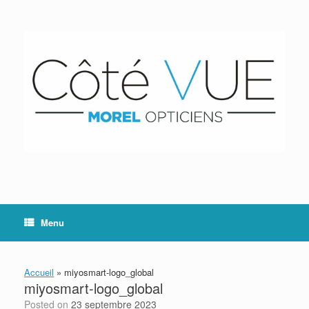
Skip
to
content
Menu
Accueil
»
miyosmart-logo_global
miyosmart-logo_global
Posted on
23 septembre 2023