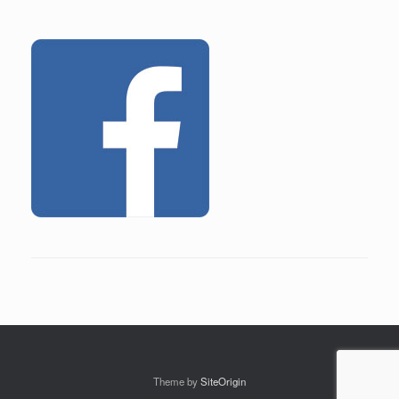
Theme by
SiteOrigin